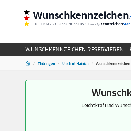
Wunschkennzeichen
.
FREIER KFZ-ZULASSUNGSSERVICE
Kennzeichen
Star
made by
WUNSCHKENNZEICHEN RESERVIEREN
/
Thüringen
/
Unstrut Hainich
/
Wunschkennzeichen 
Zum
Wunschke
Inhalt
springen
Leichtkraftrad Wunsch