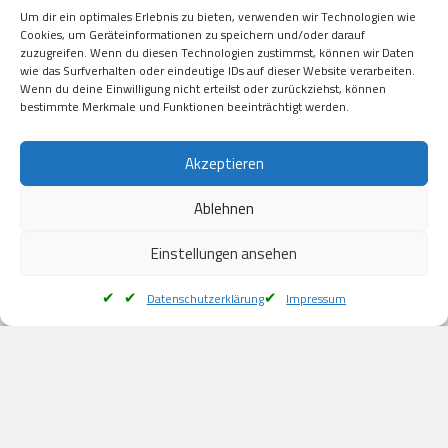
Visa

Um dir ein optimales Erlebnis zu bieten, verwenden wir Technologien wie
Kauf auf Rechung

Cookies, um Geräteinformationen zu speichern und/oder darauf
Klarna

zuzugreifen. Wenn du diesen Technologien zustimmst, können wir Daten
wie das Surfverhalten oder eindeutige IDs auf dieser Website verarbeiten.
American Express

Wenn du deine Einwilligung nicht erteilst oder zurückziehst, können
bestimmte Merkmale und Funktionen beeinträchtigt werden.
Versand
Akzeptieren
Ablehnen
DHL

Klimaneutral
Einstellungen ansehen
Datenschutzerklärung
Impressum