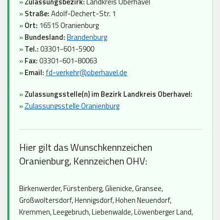
»
Zulassungsbezirk:
Landkreis Oberhavel
»
Straße:
Adolf-Dechert-Str. 1
»
Ort:
16515 Oranienburg
»
Bundesland:
Brandenburg
»
Tel.:
03301-601-5900
»
Fax:
03301-601-80063
»
Email:
fd-verkehr@oberhavel.de
»
Zulassungsstelle(n) im Bezirk Landkreis Oberhavel:
»
Zulassungsstelle Oranienburg
Hier gilt das Wunschkennzeichen
Oranienburg, Kennzeichen OHV:
Birkenwerder, Fürstenberg, Glienicke, Gransee,
Großwoltersdorf, Hennigsdorf, Hohen Neuendorf,
Kremmen, Leegebruch, Liebenwalde, Löwenberger Land,