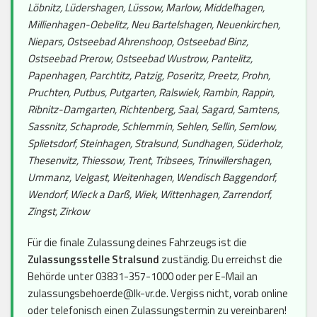
Löbnitz, Lüdershagen, Lüssow, Marlow, Middelhagen,
Millienhagen-Oebelitz, Neu Bartelshagen, Neuenkirchen,
Niepars, Ostseebad Ahrenshoop, Ostseebad Binz,
Ostseebad Prerow, Ostseebad Wustrow, Pantelitz,
Papenhagen, Parchtitz, Patzig, Poseritz, Preetz, Prohn,
Pruchten, Putbus, Putgarten, Ralswiek, Rambin, Rappin,
Ribnitz-Damgarten, Richtenberg, Saal, Sagard, Samtens,
Sassnitz, Schaprode, Schlemmin, Sehlen, Sellin, Semlow,
Splietsdorf, Steinhagen, Stralsund, Sundhagen, Süderholz,
Thesenvitz, Thiessow, Trent, Tribsees, Trinwillershagen,
Ummanz, Velgast, Weitenhagen, Wendisch Baggendorf,
Wendorf, Wieck a Darß, Wiek, Wittenhagen, Zarrendorf,
Zingst, Zirkow
Für die finale Zulassung deines Fahrzeugs ist die
Zulassungsstelle Stralsund
zuständig. Du erreichst die
Behörde unter 03831-357-1000 oder per E-Mail an
zulassungsbehoerde@lk-vr.de. Vergiss nicht, vorab online
oder telefonisch einen Zulassungstermin zu vereinbaren!