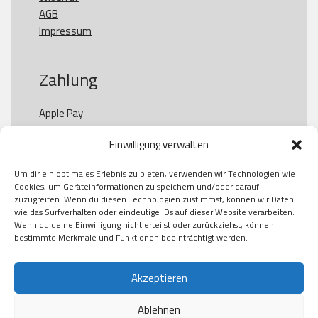
AGB
Impressum
Zahlung
Apple Pay

Paypal

Einwilligung verwalten
GooglePay

Visa

Um dir ein optimales Erlebnis zu bieten, verwenden wir Technologien wie
Kauf auf Rechung

Cookies, um Geräteinformationen zu speichern und/oder darauf
Klarna

zuzugreifen. Wenn du diesen Technologien zustimmst, können wir Daten
wie das Surfverhalten oder eindeutige IDs auf dieser Website verarbeiten.
American Express

Wenn du deine Einwilligung nicht erteilst oder zurückziehst, können
bestimmte Merkmale und Funktionen beeinträchtigt werden.
Versand
Akzeptieren
Ablehnen
DHL
