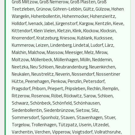
Groß Miltzow, Groß Nemerow, Groß Plasten, Groß
Teetzleben, Grünow, Göhren-Lebbin, Gültz, Gülzow, Hohen
Wangelin, Hohenbollentin, Hohenmocker, Hohenzieritz,
Holldorf, Ivenack, Jabel, Jürgenstorf, Kargow, Kentzlin, Kieve,
Kittendorf, Klein Vielen, Kletzin, Klink, Klockow, Klocksin,
Knorrendorf, Kratzeburg, Kriesow, Kublank, Kuckssee,
Kummerow, Leizen, Lindenberg, Lindetal, Ludorf, Lärz,
Malchin, Malchow, Massow, Meesiger, Melz, Mirow,
Moltzow, Möllenbeck, Möllenhagen, Mölln, Neddemin,
Neetzka, Neu Schloen, Neubrandenburg, Neuenkirchen,
Neukalen, Neustrelitz, Neverin, Nossendorf, Nossentiner
Hütte, Peenehagen, Penkow, Penzlin, Petersdorf,
Pragsdorf, Priborn, Priepert, Pripsleben, Rechlin, Remplin,
Ritzerow, Rosenow, Röbel, Röckwitz, Sarow, Schloen,
Schwarz, Schönbeck, Schönfeld, Schönhausen,
Siedenbollentin, Siedenbrünzow, Sietow, Silz,
Sommersdorf, Sponholz, Staven, Stavenhagen, Stuer,
Torgelow, Trollenhagen, Tützpatz, Userin, Utzedel,
Varchentin, Verchen, Vipperow, Voigtsdorf, Vollrathsruhe,