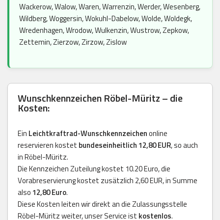
Wackerow, Walow, Waren, Warrenzin, Werder, Wesenberg,
Wildberg, Woggersin, Wokuhl-Dabelow, Wolde, Woldegk,
Wredenhagen, Wrodow, Wulkenzin, Wustrow, Zepkow,
Zettemin, Zierzow, Zirzow, Zislow
Wunschkennzeichen Röbel-Müritz – die
Kosten:
Ein
Leichtkraftrad-Wunschkennzeichen
online
reservieren kostet
bundeseinheitlich 12,80 EUR
, so auch
in Röbel-Müritz.
Die Kennzeichen Zuteilung kostet 10.20 Euro, die
Vorabreservierung kostet zusätzlich 2,60 EUR, in Summe
also
12,80 Euro
.
Diese Kosten leiten wir direkt an die Zulassungsstelle
Röbel-Müritz weiter, unser Service ist
kostenlos
.