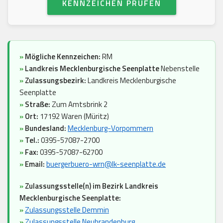
KENNZEICHEN PRÜFEN
»
Mögliche Kennzeichen:
RM
»
Landkreis Mecklenburgische Seenplatte
Nebenstelle
»
Zulassungsbezirk:
Landkreis Mecklenburgische
Seenplatte
»
Straße:
Zum Amtsbrink 2
»
Ort:
17192 Waren (Müritz)
»
Bundesland:
Mecklenburg-Vorpommern
»
Tel.:
0395-57087-2700
»
Fax:
0395-57087-62700
»
Email:
buergerbuero-wrn@lk-seenplatte.de
»
Zulassungsstelle(n) im Bezirk Landkreis
Mecklenburgische Seenplatte:
»
Zulassungsstelle Demmin
»
Zulassungsstelle Neubrandenburg