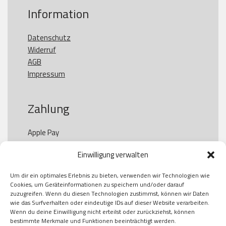
Information
Datenschutz
Widerruf
AGB
Impressum
Zahlung
Apple Pay

Paypal

Einwilligung verwalten
GooglePay

Visa

Um dir ein optimales Erlebnis zu bieten, verwenden wir Technologien wie
Kauf auf Rechung

Cookies, um Geräteinformationen zu speichern und/oder darauf
Klarna

zuzugreifen. Wenn du diesen Technologien zustimmst, können wir Daten
wie das Surfverhalten oder eindeutige IDs auf dieser Website verarbeiten.
American Express

Wenn du deine Einwilligung nicht erteilst oder zurückziehst, können
bestimmte Merkmale und Funktionen beeinträchtigt werden.