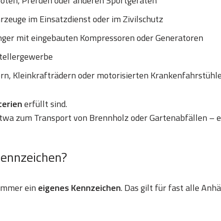
ooten, Pferden oder anderen Sportgeräten
zeuge im Einsatzdienst oder im Zivilschutz
nger mit eingebauten Kompressoren oder Generatoren
tellergewerbe
ern, Kleinkrafträdern oder motorisierten Krankenfahrstühl
iterien
erfüllt sind.
etwa zum Transport von Brennholz oder Gartenabfällen – e
Kennzeichen?
 immer ein
eigenes Kennzeichen
. Das gilt für fast alle An