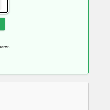
paren.