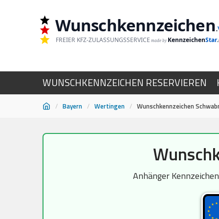
Wunschkennzeichen
.
FREIER KFZ-ZULASSUNGSSERVICE
Kennzeichen
Star
made by
WUNSCHKENNZEICHEN RESERVIEREN
/
Bayern
/
Wertingen
/
Wunschkennzeichen Schwab
Zum
Wunschk
Inhalt
springen
Anhänger Kennzeichen 