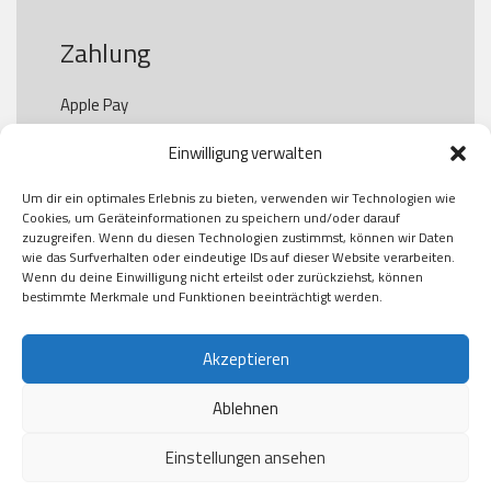
Zahlung
Apple Pay

Paypal

Einwilligung verwalten
GooglePay

Visa

Um dir ein optimales Erlebnis zu bieten, verwenden wir Technologien wie
Kauf auf Rechung

Cookies, um Geräteinformationen zu speichern und/oder darauf
Klarna

zuzugreifen. Wenn du diesen Technologien zustimmst, können wir Daten
wie das Surfverhalten oder eindeutige IDs auf dieser Website verarbeiten.
American Express

Wenn du deine Einwilligung nicht erteilst oder zurückziehst, können
bestimmte Merkmale und Funktionen beeinträchtigt werden.
Versand
Akzeptieren
Ablehnen
DHL

Klimaneutral
Einstellungen ansehen