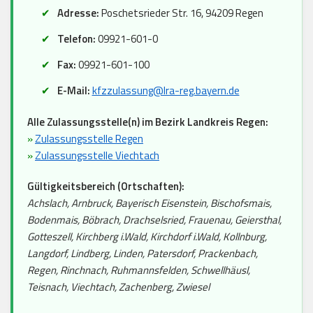
Adresse:
Poschetsrieder Str. 16, 94209 Regen
Telefon:
09921-601-0
Fax:
09921-601-100
E-Mail:
kfzzulassung@lra-reg.bayern.de
Alle Zulassungsstelle(n) im Bezirk Landkreis Regen:
»
Zulassungsstelle Regen
»
Zulassungsstelle Viechtach
Gültigkeitsbereich (Ortschaften):
Achslach, Arnbruck, Bayerisch Eisenstein, Bischofsmais,
Bodenmais, Böbrach, Drachselsried, Frauenau, Geiersthal,
Gotteszell, Kirchberg i.Wald, Kirchdorf i.Wald, Kollnburg,
Langdorf, Lindberg, Linden, Patersdorf, Prackenbach,
Regen, Rinchnach, Ruhmannsfelden, Schwellhäusl,
Teisnach, Viechtach, Zachenberg, Zwiesel