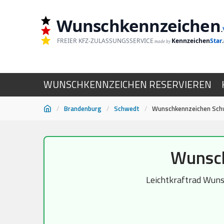
Wunschkennzeichen
.
FREIER KFZ-ZULASSUNGSSERVICE
Kennzeichen
Star
made by
WUNSCHKENNZEICHEN RESERVIEREN
/
Brandenburg
/
Schwedt
/
Wunschkennzeichen Schw
Zum
Wunsch
Inhalt
springen
Leichtkraftrad Wuns