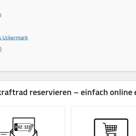
n
is Uckermark
)
ftrad reservieren – einfach online 