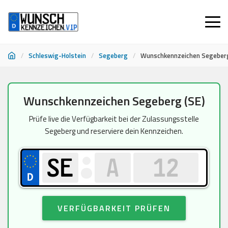
/
Schleswig-Holstein
/
Segeberg
/
Wunschkennzeichen Segeber
Zum
Wunschkennzeichen Segeberg (SE)
Inhalt
springen
Prüfe live die Verfügbarkeit bei der Zulassungsstelle
Segeberg und reserviere dein Kennzeichen.
VERFÜGBARKEIT PRÜFEN