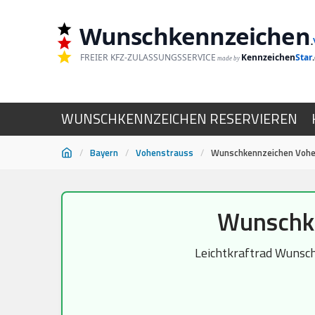
Wunschkennzeichen
.
FREIER KFZ-ZULASSUNGSSERVICE
Kennzeichen
Star
made by
WUNSCHKENNZEICHEN RESERVIEREN
/
Bayern
/
Vohenstrauss
/
Wunschkennzeichen Vohen
Zum
Wunschke
Inhalt
springen
Leichtkraftrad Wunsch