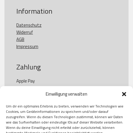
Information
Datenschutz
Widerruf
AGB
Impressum
Zahlung
Apple Pay

Paypal

Einwilligung verwalten
GooglePay

Visa

Um dir ein optimales Erlebnis zu bieten, verwenden wir Technologien wie
Kauf auf Rechung

Cookies, um Geräteinformationen zu speichern und/oder darauf
Klarna

zuzugreifen. Wenn du diesen Technologien zustimmst, können wir Daten
wie das Surfverhalten oder eindeutige IDs auf dieser Website verarbeiten.
American Express

Wenn du deine Einwilligung nicht erteilst oder zurückziehst, können
bestimmte Merkmale und Funktionen beeinträchtigt werden.