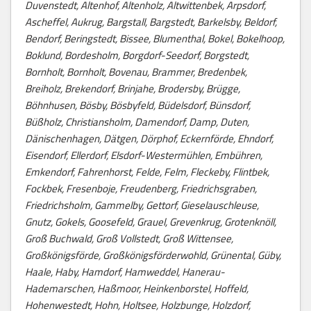
Duvenstedt, Altenhof, Altenholz, Altwittenbek, Arpsdorf,
Ascheffel, Aukrug, Bargstall, Bargstedt, Barkelsby, Beldorf,
Bendorf, Beringstedt, Bissee, Blumenthal, Bokel, Bokelhoop,
Boklund, Bordesholm, Borgdorf-Seedorf, Borgstedt,
Bornholt, Bornholt, Bovenau, Brammer, Bredenbek,
Breiholz, Brekendorf, Brinjahe, Brodersby, Brügge,
Böhnhusen, Bösby, Bösbyfeld, Büdelsdorf, Bünsdorf,
Büßholz, Christiansholm, Damendorf, Damp, Duten,
Dänischenhagen, Dätgen, Dörphof, Eckernförde, Ehndorf,
Eisendorf, Ellerdorf, Elsdorf-Westermühlen, Embühren,
Emkendorf, Fahrenhorst, Felde, Felm, Fleckeby, Flintbek,
Fockbek, Fresenboje, Freudenberg, Friedrichsgraben,
Friedrichsholm, Gammelby, Gettorf, Gieselauschleuse,
Gnutz, Gokels, Goosefeld, Grauel, Grevenkrug, Grotenknöll,
Groß Buchwald, Groß Vollstedt, Groß Wittensee,
Großkönigsförde, Großkönigsförderwohld, Grünental, Güby,
Haale, Haby, Hamdorf, Hamweddel, Hanerau-
Hademarschen, Haßmoor, Heinkenborstel, Hoffeld,
Hohenwestedt, Hohn, Holtsee, Holzbunge, Holzdorf,