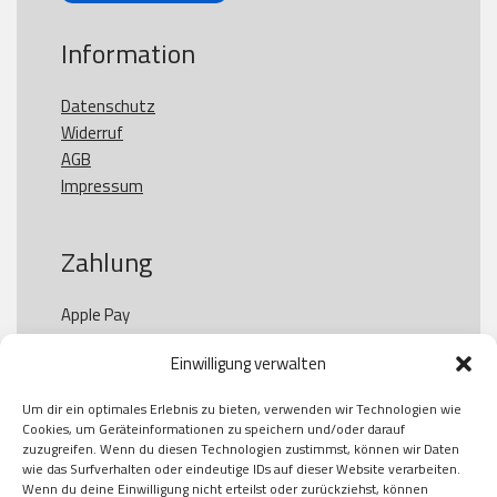
Information
Datenschutz
Widerruf
AGB
Impressum
Zahlung
Apple Pay

Paypal

Einwilligung verwalten
GooglePay

Visa

Um dir ein optimales Erlebnis zu bieten, verwenden wir Technologien wie
Kauf auf Rechung

Cookies, um Geräteinformationen zu speichern und/oder darauf
Klarna

zuzugreifen. Wenn du diesen Technologien zustimmst, können wir Daten
wie das Surfverhalten oder eindeutige IDs auf dieser Website verarbeiten.
American Express

Wenn du deine Einwilligung nicht erteilst oder zurückziehst, können