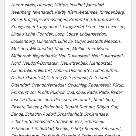
Hummelfeld, Hörsten, Hütten, Inselhof, Jahrsdorf,
Jevenberg, Jevenstedt, Karby, Klein Wittensee, Kniepenberg,
Kosel, Krogaspe, Kronshagen, Krummland, Krummwisch,
Königshügel, Langenhorst, Langwedel, Lehmsiek, Levensau,
Lindau, Lohe-Föhrden, Loop, Loose, Lotsenstation,
Louisenberg, Luhnstedt, Luhnvie, Lütjenwestedt, Meezen,
Melsdorf, Mielkendorf, Molfsee, Moltkestein, Mörel,
Mühbrook, Negenharrie, Neu Duvenstedt, Neu Duvenstedt-
Nord, Neudorf-Bornstein, Neuwittenbek, Nienborstel,
Nindorf, Noer, Nortorf, Nübbel, Oldenbüttel, Oldenhütten,
Osdorf, Ostenfeld, Osterby, Osterrönfeld, Osterstedt,
Ottendorf, Ovendorferredder, Owschlag, Padenstedt, Plirup,
Prinzenmoor, Profit, Pukholt, Quarnbek, Rade, Rade, Rader
Insel, Rathmannsdorf, Reesdorf, Remmels, Rendsburg,
Rickert, Rieseby, Rodenbek, Ropahl, Rumohr, Rögen, Gut,
Sande, Schacht-Audorf, Scharfenholz, Schierensee,
Schinkel, Schmalstede, Schwedeneck, Schönbek,
Schönhorst, Schülldorf, Schülp, Schülp, Seefeld, Sehestedt,
Sophienhamm, Stafstedt, Steenfeld, Steinerholz, Stenten,