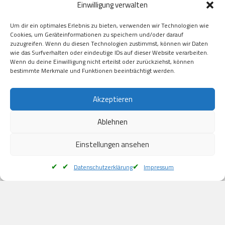
Einwilligung verwalten
GooglePay

Visa

Um dir ein optimales Erlebnis zu bieten, verwenden wir Technologien wie
Kauf auf Rechung

Cookies, um Geräteinformationen zu speichern und/oder darauf
Klarna

zuzugreifen. Wenn du diesen Technologien zustimmst, können wir Daten
wie das Surfverhalten oder eindeutige IDs auf dieser Website verarbeiten.
American Express

Wenn du deine Einwilligung nicht erteilst oder zurückziehst, können
bestimmte Merkmale und Funktionen beeinträchtigt werden.
Versand
Akzeptieren
Ablehnen
DHL

Klimaneutral
Einstellungen ansehen
Datenschutzerklärung
Impressum