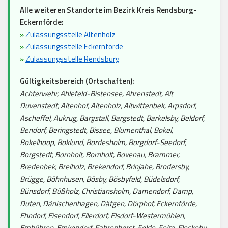
Alle weiteren Standorte im Bezirk Kreis Rendsburg-
Eckernförde:
»
Zulassungsstelle Altenholz
»
Zulassungsstelle Eckernförde
»
Zulassungsstelle Rendsburg
Gültigkeitsbereich (Ortschaften):
Achterwehr, Ahlefeld-Bistensee, Ahrenstedt, Alt
Duvenstedt, Altenhof, Altenholz, Altwittenbek, Arpsdorf,
Ascheffel, Aukrug, Bargstall, Bargstedt, Barkelsby, Beldorf,
Bendorf, Beringstedt, Bissee, Blumenthal, Bokel,
Bokelhoop, Boklund, Bordesholm, Borgdorf-Seedorf,
Borgstedt, Bornholt, Bornholt, Bovenau, Brammer,
Bredenbek, Breiholz, Brekendorf, Brinjahe, Brodersby,
Brügge, Böhnhusen, Bösby, Bösbyfeld, Büdelsdorf,
Bünsdorf, Büßholz, Christiansholm, Damendorf, Damp,
Duten, Dänischenhagen, Dätgen, Dörphof, Eckernförde,
Ehndorf, Eisendorf, Ellerdorf, Elsdorf-Westermühlen,
Embühren, Emkendorf, Fahrenhorst, Felde, Felm, Fleckeby,