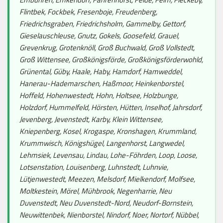
Flintbek, Fockbek, Fresenboje, Freudenberg,
Friedrichsgraben, Friedrichsholm, Gammelby, Gettorf,
Gieselauschleuse, Gnutz, Gokels, Goosefeld, Grauel,
Grevenkrug, Grotenknöll, Groß Buchwald, Groß Vollstedt,
Groß Wittensee, Großkönigsförde, Großkönigsförderwohld,
Grünental, Güby, Haale, Haby, Hamdorf, Hamweddel,
Hanerau-Hademarschen, Haßmoor, Heinkenborstel,
Hoffeld, Hohenwestedt, Hohn, Holtsee, Holzbunge,
Holzdorf, Hummelfeld, Hörsten, Hütten, Inselhof, Jahrsdorf,
Jevenberg, Jevenstedt, Karby, Klein Wittensee,
Kniepenberg, Kosel, Krogaspe, Kronshagen, Krummland,
Krummwisch, Königshügel, Langenhorst, Langwedel,
Lehmsiek, Levensau, Lindau, Lohe-Föhrden, Loop, Loose,
Lotsenstation, Louisenberg, Luhnstedt, Luhnvie,
Lütjenwestedt, Meezen, Melsdorf, Mielkendorf, Molfsee,
Moltkestein, Mörel, Mühbrook, Negenharrie, Neu
Duvenstedt, Neu Duvenstedt-Nord, Neudorf-Bornstein,
Neuwittenbek, Nienborstel, Nindorf, Noer, Nortorf, Nübbel,