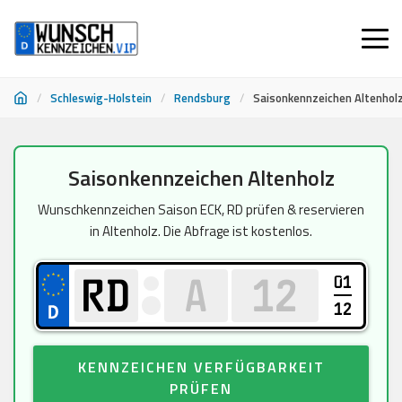
/
Schleswig-Holstein
/
Rendsburg
/
Saisonkennzeichen Altenhol
Zum
Saisonkennzeichen Altenholz
Inhalt
springen
Wunschkennzeichen Saison ECK, RD prüfen & reservieren
in Altenholz. Die Abfrage ist kostenlos.
01
12
KENNZEICHEN VERFÜGBARKEIT
PRÜFEN