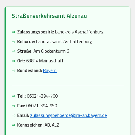
Straßenverkehrsamt Alzenau
⇒
Zulassungsbezirk:
Landkreis Aschaffenburg
⇒
Behörde:
Landratsamt Aschaffenburg
⇒
Straße:
Am Glockenturm 6
⇒
Ort:
63814 Mainaschaff
⇒
Bundesland:
Bayern
⇒
Tel.:
06021-394-700
⇒
Fax:
06021-394-950
⇒
Email:
zulassungsbehoerde@lra-ab.bayern.de
⇒
Kennzeichen:
AB, ALZ