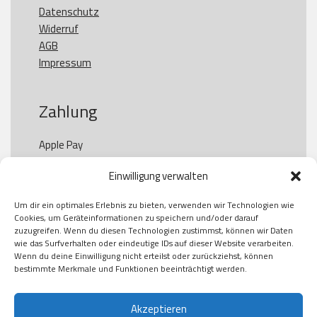
Datenschutz
Widerruf
AGB
Impressum
Zahlung
Apple Pay

Paypal

Einwilligung verwalten
GooglePay

Visa

Um dir ein optimales Erlebnis zu bieten, verwenden wir Technologien wie
Kauf auf Rechung

Cookies, um Geräteinformationen zu speichern und/oder darauf
Klarna

zuzugreifen. Wenn du diesen Technologien zustimmst, können wir Daten
wie das Surfverhalten oder eindeutige IDs auf dieser Website verarbeiten.
American Express

Wenn du deine Einwilligung nicht erteilst oder zurückziehst, können
bestimmte Merkmale und Funktionen beeinträchtigt werden.
Versand
Akzeptieren