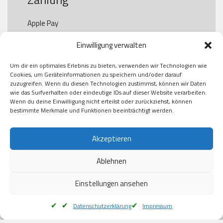
Apple Pay

Paypal

Einwilligung verwalten
GooglePay

Visa

Um dir ein optimales Erlebnis zu bieten, verwenden wir Technologien wie
Kauf auf Rechung

Cookies, um Geräteinformationen zu speichern und/oder darauf
Klarna

zuzugreifen. Wenn du diesen Technologien zustimmst, können wir Daten
wie das Surfverhalten oder eindeutige IDs auf dieser Website verarbeiten.
American Express

Wenn du deine Einwilligung nicht erteilst oder zurückziehst, können
bestimmte Merkmale und Funktionen beeinträchtigt werden.
Versand
Akzeptieren
Ablehnen
DHL

Klimaneutral
Einstellungen ansehen
Datenschutzerklärung
Impressum