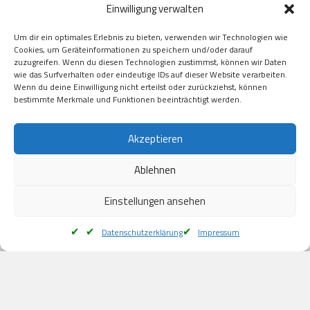
Einwilligung verwalten
GooglePay

Visa

Um dir ein optimales Erlebnis zu bieten, verwenden wir Technologien wie
Kauf auf Rechung

Cookies, um Geräteinformationen zu speichern und/oder darauf
Klarna

zuzugreifen. Wenn du diesen Technologien zustimmst, können wir Daten
wie das Surfverhalten oder eindeutige IDs auf dieser Website verarbeiten.
American Express

Wenn du deine Einwilligung nicht erteilst oder zurückziehst, können
bestimmte Merkmale und Funktionen beeinträchtigt werden.
Versand
Akzeptieren
Ablehnen
DHL

Klimaneutral
Einstellungen ansehen
Datenschutzerklärung
Impressum