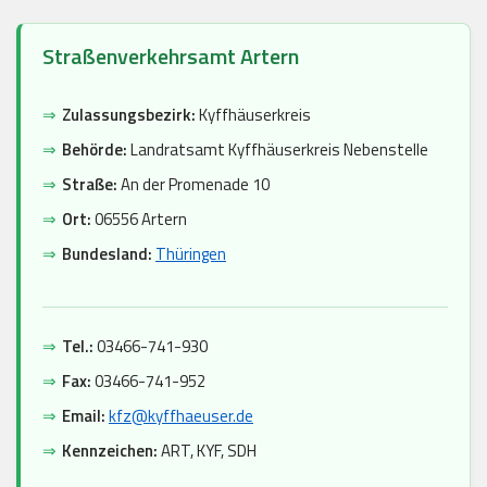
Straßenverkehrsamt Artern
⇒
Zulassungsbezirk:
Kyffhäuserkreis
⇒
Behörde:
Landratsamt Kyffhäuserkreis Nebenstelle
⇒
Straße:
An der Promenade 10
⇒
Ort:
06556 Artern
⇒
Bundesland:
Thüringen
⇒
Tel.:
03466-741-930
⇒
Fax:
03466-741-952
⇒
Email:
kfz@kyffhaeuser.de
⇒
Kennzeichen:
ART, KYF, SDH