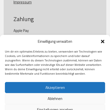
Impressum
Zahlung
Apple Pay

Paypal

Einwilligung verwalten
GooglePay

Visa

Um dir ein optimales Erlebnis zu bieten, verwenden wir Technologien wie
Kauf auf Rechung

Cookies, um Geräteinformationen zu speichern und/oder darauf
Klarna

zuzugreifen. Wenn du diesen Technologien zustimmst, können wir Daten
wie das Surfverhalten oder eindeutige IDs auf dieser Website verarbeiten.
American Express

Wenn du deine Einwilligung nicht erteilst oder zurückziehst, können
bestimmte Merkmale und Funktionen beeinträchtigt werden.
Versand
Akzeptieren
Ablehnen
DHL

Klimaneutral
Einstellungen ansehen