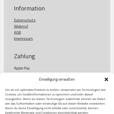
Information
Datenschutz
Widerruf
AGB
Impressum
Zahlung
Apple Pay

Paypal

Einwilligung verwalten
GooglePay

Visa

Um dir ein optimales Erlebnis zu bieten, verwenden wir Technologien wie
Kauf auf Rechung

Cookies, um Geräteinformationen zu speichern und/oder darauf
Klarna

zuzugreifen. Wenn du diesen Technologien zustimmst, können wir Daten
wie das Surfverhalten oder eindeutige IDs auf dieser Website verarbeiten.
American Express

Wenn du deine Einwilligung nicht erteilst oder zurückziehst, können
bestimmte Merkmale und Funktionen beeinträchtigt werden.