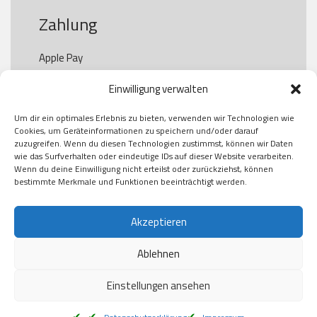
Zahlung
Apple Pay

Paypal

Einwilligung verwalten
GooglePay

Visa

Um dir ein optimales Erlebnis zu bieten, verwenden wir Technologien wie
Kauf auf Rechung

Cookies, um Geräteinformationen zu speichern und/oder darauf
Klarna

zuzugreifen. Wenn du diesen Technologien zustimmst, können wir Daten
wie das Surfverhalten oder eindeutige IDs auf dieser Website verarbeiten.
American Express

Wenn du deine Einwilligung nicht erteilst oder zurückziehst, können
bestimmte Merkmale und Funktionen beeinträchtigt werden.
Versand
Akzeptieren
Ablehnen
DHL

Klimaneutral
Einstellungen ansehen