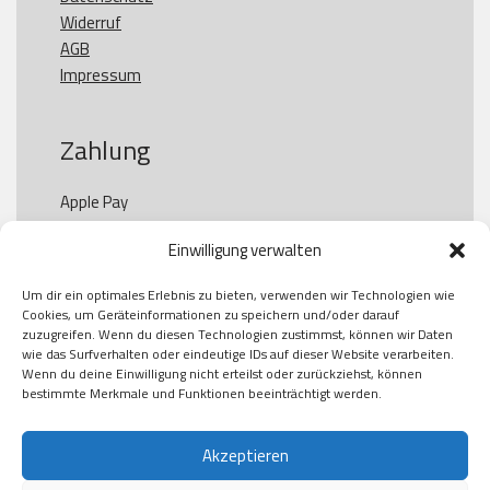
Widerruf
AGB
Impressum
Zahlung
Apple Pay

Paypal

Einwilligung verwalten
GooglePay

Visa

Um dir ein optimales Erlebnis zu bieten, verwenden wir Technologien wie
Kauf auf Rechung

Cookies, um Geräteinformationen zu speichern und/oder darauf
Klarna

zuzugreifen. Wenn du diesen Technologien zustimmst, können wir Daten
wie das Surfverhalten oder eindeutige IDs auf dieser Website verarbeiten.
American Express

Wenn du deine Einwilligung nicht erteilst oder zurückziehst, können
bestimmte Merkmale und Funktionen beeinträchtigt werden.
Versand
Akzeptieren