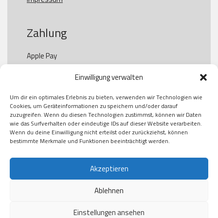
Zahlung
Apple Pay

Paypal

Einwilligung verwalten
GooglePay

Visa

Um dir ein optimales Erlebnis zu bieten, verwenden wir Technologien wie
Kauf auf Rechung

Cookies, um Geräteinformationen zu speichern und/oder darauf
Klarna

zuzugreifen. Wenn du diesen Technologien zustimmst, können wir Daten
wie das Surfverhalten oder eindeutige IDs auf dieser Website verarbeiten.
American Express

Wenn du deine Einwilligung nicht erteilst oder zurückziehst, können
bestimmte Merkmale und Funktionen beeinträchtigt werden.
Versand
Akzeptieren
Ablehnen
DHL

Klimaneutral
Einstellungen ansehen