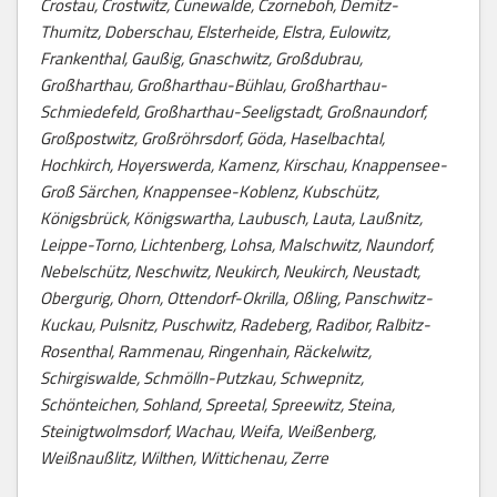
Crostau, Crostwitz, Cunewalde, Czorneboh, Demitz-
Thumitz, Doberschau, Elsterheide, Elstra, Eulowitz,
Frankenthal, Gaußig, Gnaschwitz, Großdubrau,
Großharthau, Großharthau-Bühlau, Großharthau-
Schmiedefeld, Großharthau-Seeligstadt, Großnaundorf,
Großpostwitz, Großröhrsdorf, Göda, Haselbachtal,
Hochkirch, Hoyerswerda, Kamenz, Kirschau, Knappensee-
Groß Särchen, Knappensee-Koblenz, Kubschütz,
Königsbrück, Königswartha, Laubusch, Lauta, Laußnitz,
Leippe-Torno, Lichtenberg, Lohsa, Malschwitz, Naundorf,
Nebelschütz, Neschwitz, Neukirch, Neukirch, Neustadt,
Obergurig, Ohorn, Ottendorf-Okrilla, Oßling, Panschwitz-
Kuckau, Pulsnitz, Puschwitz, Radeberg, Radibor, Ralbitz-
Rosenthal, Rammenau, Ringenhain, Räckelwitz,
Schirgiswalde, Schmölln-Putzkau, Schwepnitz,
Schönteichen, Sohland, Spreetal, Spreewitz, Steina,
Steinigtwolmsdorf, Wachau, Weifa, Weißenberg,
Weißnaußlitz, Wilthen, Wittichenau, Zerre