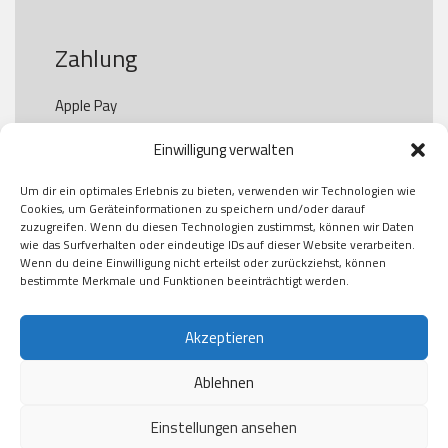
Zahlung
Apple Pay

Paypal

Einwilligung verwalten
GooglePay

Visa

Um dir ein optimales Erlebnis zu bieten, verwenden wir Technologien wie
Kauf auf Rechung

Cookies, um Geräteinformationen zu speichern und/oder darauf
Klarna

zuzugreifen. Wenn du diesen Technologien zustimmst, können wir Daten
wie das Surfverhalten oder eindeutige IDs auf dieser Website verarbeiten.
American Express

Wenn du deine Einwilligung nicht erteilst oder zurückziehst, können
bestimmte Merkmale und Funktionen beeinträchtigt werden.
Versand
Akzeptieren
Ablehnen
DHL

Klimaneutral
Einstellungen ansehen