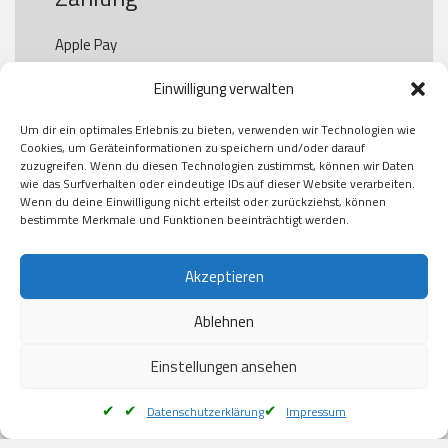
Apple Pay

Paypal

Einwilligung verwalten
GooglePay

Visa

Um dir ein optimales Erlebnis zu bieten, verwenden wir Technologien wie
Kauf auf Rechung

Cookies, um Geräteinformationen zu speichern und/oder darauf
Klarna

zuzugreifen. Wenn du diesen Technologien zustimmst, können wir Daten
wie das Surfverhalten oder eindeutige IDs auf dieser Website verarbeiten.
American Express

Wenn du deine Einwilligung nicht erteilst oder zurückziehst, können
bestimmte Merkmale und Funktionen beeinträchtigt werden.
Versand
Akzeptieren
Ablehnen
DHL

Klimaneutral
Einstellungen ansehen
Datenschutzerklärung
Impressum