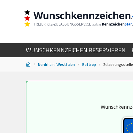
Wunschkennzeichen
.
FREIER KFZ-ZULASSUNGSSERVICE
Kennzeichen
Star
made by
WUNSCHKENNZEICHEN RESERVIEREN
/
Nordrhein-Westfalen
/
Bottrop
/
Zulassungsstelle
Zum
Inhalt
springen
Wunschkennzei