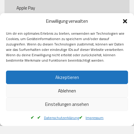
Apple Pay

Paypal

Einwilligung verwalten
GooglePay

Visa

Um dir ein optimales Erlebnis zu bieten, verwenden wir Technologien wie
Kauf auf Rechung

Cookies, um Geräteinformationen zu speichern und/oder darauf
Klarna

zuzugreifen. Wenn du diesen Technologien zustimmst, können wir Daten
wie das Surfverhalten oder eindeutige IDs auf dieser Website verarbeiten.
American Express

Wenn du deine Einwilligung nicht erteilst oder zurückziehst, können
bestimmte Merkmale und Funktionen beeinträchtigt werden.
Versand
Akzeptieren
Ablehnen
DHL

Klimaneutral
Einstellungen ansehen
Datenschutzerklärung
Impressum