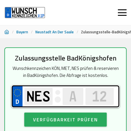
/
Bayern
/
Neustadt An Der Saale
/
Zulassungsstelle-BadKönigs
Zum
Zulassungsstelle BadKönigshofen
Inhalt
springen
Wunschkennzeichen KÖN, MET, NES prüfen & reservieren
in BadKönigshofen. Die Abfrage ist kostenlos.
VERFÜGBARKEIT PRÜFEN