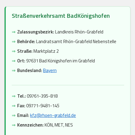
Straßenverkehrsamt BadKönigshofen
⇒
Zulassungsbezirk:
Landkreis Rhön-Grabfeld
⇒
Behörde:
Landratsamt Rhön-Grabfeld Nebenstelle
⇒
Straße:
Marktplatz 2
⇒
Ort:
97631 Bad Königshofen im Grabfeld
⇒
Bundesland:
Bayern
⇒
Tel.:
09761-395-818
⇒
Fax:
09771-9481-145
⇒
Email:
kfz@rhoen-grabfeld.de
⇒
Kennzeichen:
KÖN, MET, NES