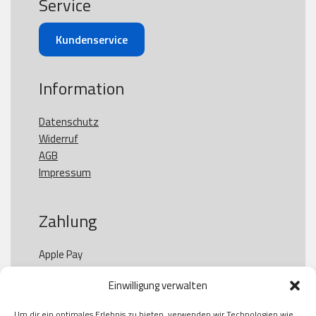
Service
Kundenservice
Information
Datenschutz
Widerruf
AGB
Impressum
Zahlung
Apple Pay

Paypal

Einwilligung verwalten
GooglePay

Visa

Um dir ein optimales Erlebnis zu bieten, verwenden wir Technologien wie