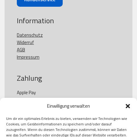
Information
Datenschutz
Widerruf
AGB
Impressum
Zahlung
Apple Pay

Paypal

Einwilligung verwalten
GooglePay

Visa

Um dir ein optimales Erlebnis zu bieten, verwenden wir Technologien wie
Kauf auf Rechung

Cookies, um Geräteinformationen zu speichern und/oder darauf
Klarna

zuzugreifen. Wenn du diesen Technologien zustimmst, können wir Daten
wie das Surfverhalten oder eindeutige IDs auf dieser Website verarbeiten.
American Express
