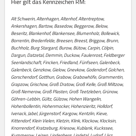
Hier gilt das Kennzeichen RM:
Alt Schwerin, Altenhagen, Altenhof, Altentreptow,
Ankershagen, Bartow, Basedow, Beggerow, Below,
Beseritz, Blankenhof, Blankensee, Blumenholz, Bollewick,
Borrentin, Bredenfelde, Breesen, Breest, Briggow, Brunn,
Buchholz, Burg Stargard, Burow, Bütow, Carpin, Cölpin,
Dargun, Datzetal, Demmin, Duckow, Faulenrost, Feldberger
Seenlandschaft, Fincken, Friedland, Fünfseen, Galenbeck,
Galenbeck, Genzkow, Gielow, Gnevkow, Godendorf, Golchen,
Gorschendorf, Gotthun, Grabow, Grabowhöfe, Grammentin,
Grapzow, Grischow, Groß Dratow, Groß Kelle, Groß Miltzow,
Groß Nemerow, Groß Plasten, Groß Teetzleben, Grünow,
Göhren-Lebbin, Gültz, Gülzow, Hohen Wangelin,
Hohenbollentin, Hohenmocker, Hohenzieritz, Holldorf,
Ivenack, Jabel, Jürgenstorf, Kargow, Kentzlin, Kieve,
Kittendorf, Klein Vielen, Kletzin, Klink, Klockow, Klocksin,
Knorrendorf, Kratzeburg, Kriesow, Kublank, Kuckssee,
Kummerow, Leizen, Lindenberg, Lindetal, Ludorf, Lärz,