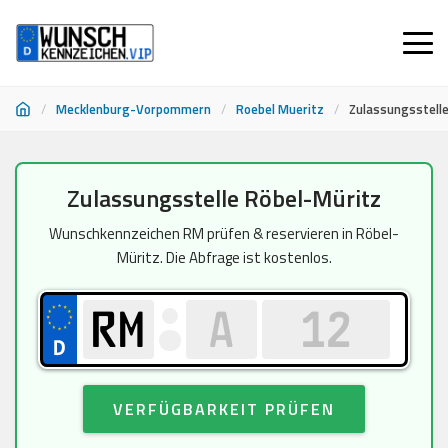
/
Mecklenburg-Vorpommern
/
Roebel Mueritz
/
Zulassungsstell
Zum
Zulassungsstelle Röbel-Müritz
Inhalt
springen
Wunschkennzeichen RM prüfen & reservieren in Röbel-
Müritz. Die Abfrage ist kostenlos.
VERFÜGBARKEIT PRÜFEN