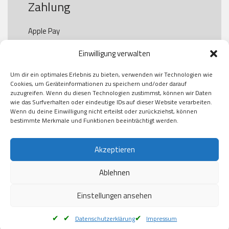
Zahlung
Apple Pay

Paypal

Einwilligung verwalten
GooglePay

Visa

Um dir ein optimales Erlebnis zu bieten, verwenden wir Technologien wie
Kauf auf Rechung

Cookies, um Geräteinformationen zu speichern und/oder darauf
Klarna

zuzugreifen. Wenn du diesen Technologien zustimmst, können wir Daten
wie das Surfverhalten oder eindeutige IDs auf dieser Website verarbeiten.
American Express

Wenn du deine Einwilligung nicht erteilst oder zurückziehst, können
bestimmte Merkmale und Funktionen beeinträchtigt werden.
Versand
Akzeptieren
Ablehnen
DHL

Klimaneutral
Einstellungen ansehen
Datenschutzerklärung
Impressum