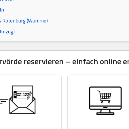
ln
eis Rotenburg (Wümme)
 Umzug)
rde reservieren – einfach online er