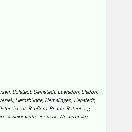
en, Bülstedt, Deinstedt, Ebersdorf, Elsdorf,
lvesiek, Hemsbünde, Hemslingen, Hepstedt,
, Ostereistedt, Reeßum, Rhade, Rotenburg,
en, Visselhövede, Vorwerk, Westertimke,