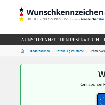
Wunschkennzeichen
.
FREIER KFZ-ZULASSUNGSSERVICE
Kennzeichen
Star
made by
WUNSCHKENNZEICHEN RESERVIEREN
/
Niedersachsen
/
Rotenburg Wuemme
/
Bremervör
Zum
W
Inhalt
springen
Kennzeichen R