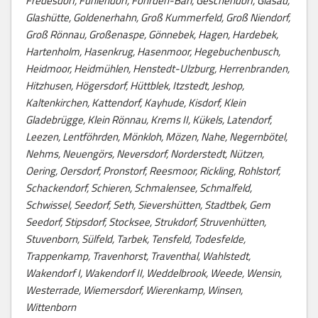
Fredesdorf, Fuhlendorf, Föhrden-Barl, Geschendorf, Glasau,
Glashütte, Goldenerhahn, Groß Kummerfeld, Groß Niendorf,
Groß Rönnau, Großenaspe, Gönnebek, Hagen, Hardebek,
Hartenholm, Hasenkrug, Hasenmoor, Hegebuchenbusch,
Heidmoor, Heidmühlen, Henstedt-Ulzburg, Herrenbranden,
Hitzhusen, Högersdorf, Hüttblek, Itzstedt, Jeshop,
Kaltenkirchen, Kattendorf, Kayhude, Kisdorf, Klein
Gladebrügge, Klein Rönnau, Krems II, Kükels, Latendorf,
Leezen, Lentföhrden, Mönkloh, Mözen, Nahe, Negernbötel,
Nehms, Neuengörs, Neversdorf, Norderstedt, Nützen,
Oering, Oersdorf, Pronstorf, Reesmoor, Rickling, Rohlstorf,
Schackendorf, Schieren, Schmalensee, Schmalfeld,
Schwissel, Seedorf, Seth, Sievershütten, Stadtbek, Gem
Seedorf, Stipsdorf, Stocksee, Strukdorf, Struvenhütten,
Stuvenborn, Sülfeld, Tarbek, Tensfeld, Todesfelde,
Trappenkamp, Travenhorst, Traventhal, Wahlstedt,
Wakendorf I, Wakendorf II, Weddelbrook, Weede, Wensin,
Westerrade, Wiemersdorf, Wierenkamp, Winsen,
Wittenborn