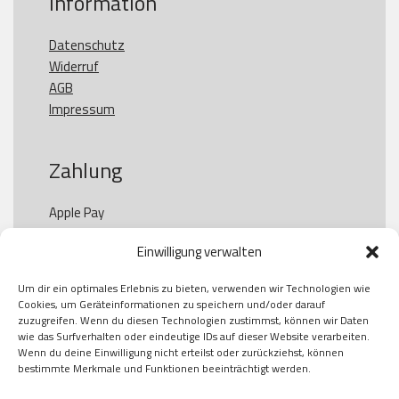
Information
Datenschutz
Widerruf
AGB
Impressum
Zahlung
Apple Pay

Paypal

Einwilligung verwalten
GooglePay

Visa

Um dir ein optimales Erlebnis zu bieten, verwenden wir Technologien wie
Kauf auf Rechung

Cookies, um Geräteinformationen zu speichern und/oder darauf
Klarna

zuzugreifen. Wenn du diesen Technologien zustimmst, können wir Daten
wie das Surfverhalten oder eindeutige IDs auf dieser Website verarbeiten.
American Express

Wenn du deine Einwilligung nicht erteilst oder zurückziehst, können
bestimmte Merkmale und Funktionen beeinträchtigt werden.