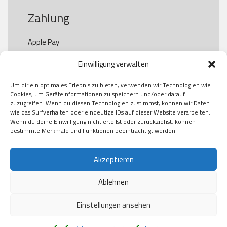
Zahlung
Apple Pay

Paypal

Einwilligung verwalten
GooglePay

Visa

Um dir ein optimales Erlebnis zu bieten, verwenden wir Technologien wie
Kauf auf Rechung

Cookies, um Geräteinformationen zu speichern und/oder darauf
Klarna

zuzugreifen. Wenn du diesen Technologien zustimmst, können wir Daten
wie das Surfverhalten oder eindeutige IDs auf dieser Website verarbeiten.
American Express

Wenn du deine Einwilligung nicht erteilst oder zurückziehst, können
bestimmte Merkmale und Funktionen beeinträchtigt werden.
Versand
Akzeptieren
Ablehnen
DHL

Klimaneutral
Einstellungen ansehen