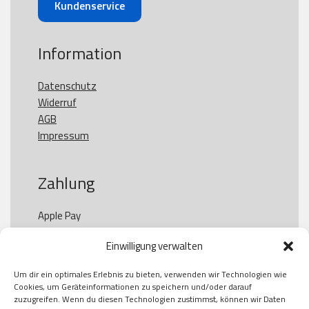
Kundenservice
Information
Datenschutz
Widerruf
AGB
Impressum
Zahlung
Apple Pay

Paypal

Einwilligung verwalten
GooglePay

Visa

Um dir ein optimales Erlebnis zu bieten, verwenden wir Technologien wie
Kauf auf Rechung

Cookies, um Geräteinformationen zu speichern und/oder darauf
Klarna

zuzugreifen. Wenn du diesen Technologien zustimmst, können wir Daten