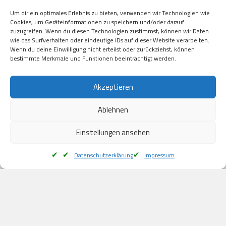
Visa

Um dir ein optimales Erlebnis zu bieten, verwenden wir Technologien wie
Kauf auf Rechung

Cookies, um Geräteinformationen zu speichern und/oder darauf
Klarna

zuzugreifen. Wenn du diesen Technologien zustimmst, können wir Daten
wie das Surfverhalten oder eindeutige IDs auf dieser Website verarbeiten.
American Express

Wenn du deine Einwilligung nicht erteilst oder zurückziehst, können
bestimmte Merkmale und Funktionen beeinträchtigt werden.
Versand
Akzeptieren
Ablehnen
DHL

Klimaneutral
Einstellungen ansehen
Datenschutzerklärung
Impressum