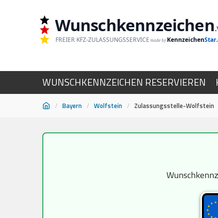
Wunschkennzeichen
.
FREIER KFZ-ZULASSUNGSSERVICE
Kennzeichen
Star
made by
WUNSCHKENNZEICHEN RESERVIEREN
/
Bayern
/
Wolfstein
/
Zulassungsstelle-Wolfstein
Zum
Inhalt
springen
Wunschkennzei