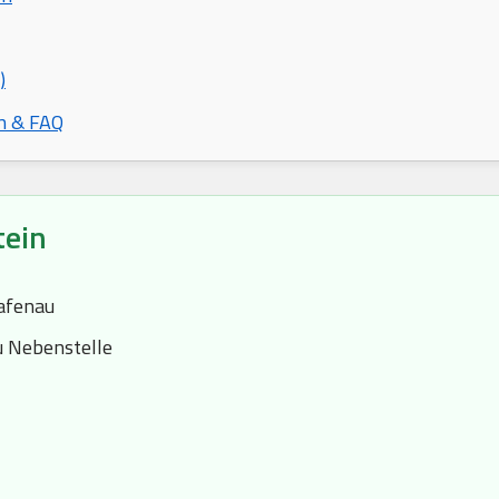
)
n & FAQ
tein
afenau
 Nebenstelle