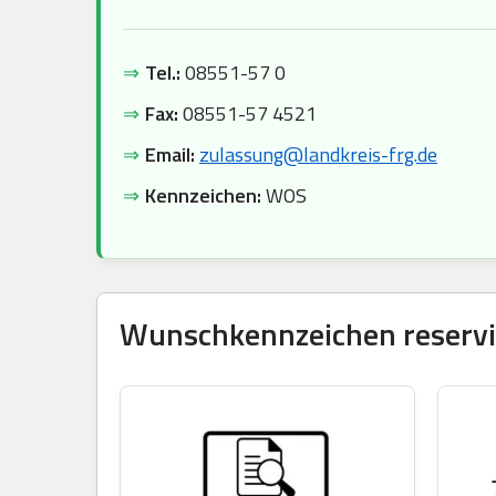
⇒
Tel.:
08551-57 0
⇒
Fax:
08551-57 4521
⇒
Email:
zulassung@landkreis-frg.de
⇒
Kennzeichen:
WOS
Wunschkennzeichen reservie