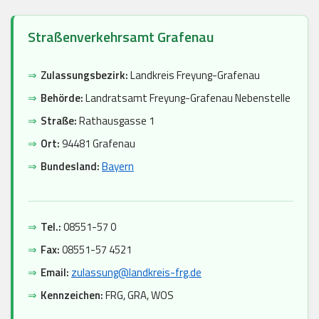
Straßenverkehrsamt Grafenau
⇒
Zulassungsbezirk:
Landkreis Freyung-Grafenau
⇒
Behörde:
Landratsamt Freyung-Grafenau Nebenstelle
⇒
Straße:
Rathausgasse 1
⇒
Ort:
94481 Grafenau
⇒
Bundesland:
Bayern
⇒
Tel.:
08551-57 0
⇒
Fax:
08551-57 4521
⇒
Email:
zulassung@landkreis-frg.de
⇒
Kennzeichen:
FRG, GRA, WOS