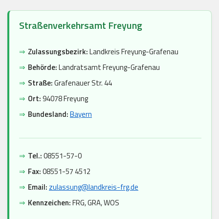
Straßenverkehrsamt Freyung
⇒
Zulassungsbezirk:
Landkreis Freyung-Grafenau
⇒
Behörde:
Landratsamt Freyung-Grafenau
⇒
Straße:
Grafenauer Str. 44
⇒
Ort:
94078 Freyung
⇒
Bundesland:
Bayern
⇒
Tel.:
08551-57-0
⇒
Fax:
08551-57 4512
⇒
Email:
zulassung@landkreis-frg.de
⇒
Kennzeichen:
FRG, GRA, WOS