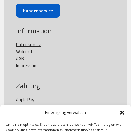
Kundenservice
Information
Datenschutz
Widerruf
AGB
Impressum
Zahlung
Apple Pay

Paypal

Einwilligung verwalten
GooglePay

Visa

Um dir ein optimales Erlebnis zu bieten, verwenden wir Technologien wie
Kauf auf Rechung

Cookies, um Geräteinformationen zu speichern und/oder darauf