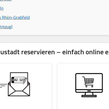
ln
is Rhön-Grabfeld
 Umzug)
tadt reservieren – einfach online e