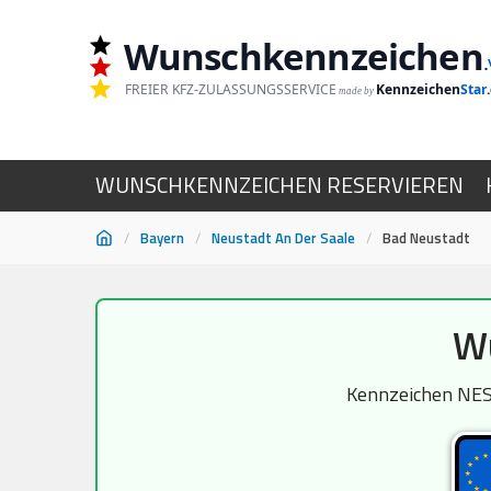
Wunschkennzeichen
.
FREIER KFZ-ZULASSUNGSSERVICE
Kennzeichen
Star
made by
WUNSCHKENNZEICHEN RESERVIEREN
/
Bayern
/
Neustadt An Der Saale
/
Bad Neustadt
Zum
Wu
Inhalt
springen
Kennzeichen NES,