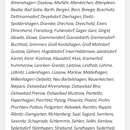
Ahrenshagen-Daskow, Altefähr, Altenkirchen, Altenpleen,
Baabe, Bad Sülze, Barth, Bergen, Born, Breege, Buschvitz,
Dettmannsdorf, Deyelsdorf, Dierhagen, Divitz-
Spoldershagen, Dranske, Drechow, Dreschvitz, Eixen,
Elmenhorst, Franzburg, Fuhlendorf, Gager, Garz, Gingst,
Glewitz, Glowe, Grammendorf, Gransebieth, Gremersdorf-
Buchholz, Grimmen, Groß Kordshagen, Groß Mohrdorf,
Gustow, Göhren, Hugoldsdorf, Insel Hiddensee, Jakobsdorf,
Karnin, Kenz-Küstrow, Klausdorf, Kluis, Kramerhof,
Kummerow, Lancken-Granitz, Lietzow, Lindholz, Lohme,
Löbnitz, Lüdershagen, Lüssow, Marlow, Middelhagen,
Millienhagen-Oebelitz, Neu Bartelshagen, Neuenkirchen,
Niepars, Ostseebad Ahrenshoop, Ostseebad Binz,
Ostseebad Prerow, Ostseebad Wustrow, Pantelitz,
Papenhagen, Parchtitz, Patzig, Poseritz, Preetz, Prohn,
Pruchten, Putbus, Putgarten, Ralswiek, Rambin, Rappin,
Ribnitz-Damgarten, Richtenberg, Saal, Sagard, Samtens,
Sassnitz, Schaprode, Schlemmin, Sehlen, Sellin, Semlow,
Splietsdorf, Steinhagen, Stralsund, Sundhagen, Süderholz,