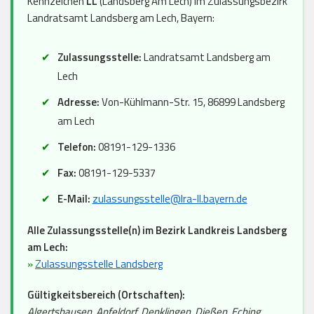
Kennzeichen
LL
(Landsberg Am Lech) im Zulassungsbezirk
Landratsamt Landsberg am Lech, Bayern:
Zulassungsstelle:
Landratsamt Landsberg am
Lech
Adresse:
Von-Kühlmann-Str. 15, 86899 Landsberg
am Lech
Telefon:
08191-129-1336
Fax:
08191-129-5337
E-Mail:
zulassungsstelle@lra-ll.bayern.de
Alle Zulassungsstelle(n) im Bezirk Landkreis Landsberg
am Lech:
»
Zulassungsstelle Landsberg
Gültigkeitsbereich (Ortschaften):
Algertshausen, Apfeldorf, Denklingen, Dießen, Eching,