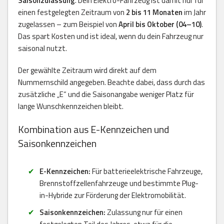
Saisonzulassung
. Dein Elektro-Fahrzeug ist damit nur für
einen festgelegten Zeitraum von
2 bis 11 Monaten
im Jahr
zugelassen – zum Beispiel von
April bis Oktober (04–10)
.
Das spart Kosten und ist ideal, wenn du dein Fahrzeug nur
saisonal nutzt.
Der gewählte Zeitraum wird direkt auf dem
Nummernschild angegeben. Beachte dabei, dass durch das
zusätzliche „E“ und die Saisonangabe weniger Platz für
lange Wunschkennzeichen bleibt.
Kombination aus E-Kennzeichen und
Saisonkennzeichen
E-Kennzeichen:
Für batterieelektrische Fahrzeuge,
Brennstoffzellenfahrzeuge und bestimmte Plug-
in-Hybride zur Förderung der Elektromobilität.
Saisonkennzeichen:
Zulassung nur für einen