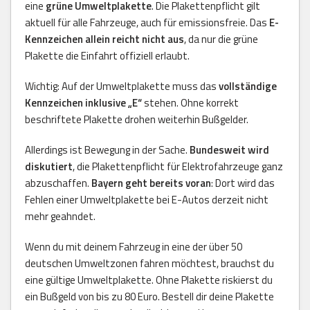
eine
grüne Umweltplakette
. Die Plakettenpflicht gilt
aktuell für alle Fahrzeuge, auch für emissionsfreie. Das
E-
Kennzeichen allein reicht nicht aus
, da nur die grüne
Plakette die Einfahrt offiziell erlaubt.
Wichtig: Auf der Umweltplakette muss das
vollständige
Kennzeichen inklusive „E“
stehen. Ohne korrekt
beschriftete Plakette drohen weiterhin Bußgelder.
Allerdings ist Bewegung in der Sache.
Bundesweit wird
diskutiert
, die Plakettenpflicht für Elektrofahrzeuge ganz
abzuschaffen.
Bayern geht bereits voran
: Dort wird das
Fehlen einer Umweltplakette bei E-Autos derzeit nicht
mehr geahndet.
Wenn du mit deinem Fahrzeug in eine der über 50
deutschen Umweltzonen fahren möchtest, brauchst du
eine gültige Umweltplakette. Ohne Plakette riskierst du
ein Bußgeld von bis zu 80 Euro. Bestell dir deine Plakette