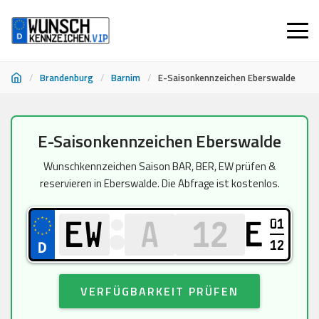
/
Brandenburg
/
Barnim
/
E-Saisonkennzeichen Eberswalde
Zum
E-Saisonkennzeichen Eberswalde
Inhalt
springen
Wunschkennzeichen Saison BAR, BER, EW prüfen &
reservieren in Eberswalde. Die Abfrage ist kostenlos.
01
E
12
VERFÜGBARKEIT PRÜFEN