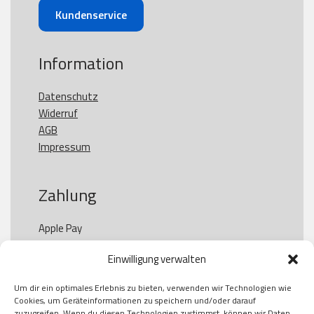
Kundenservice
Information
Datenschutz
Widerruf
AGB
Impressum
Zahlung
Apple Pay

Paypal

Einwilligung verwalten
GooglePay

Visa

Um dir ein optimales Erlebnis zu bieten, verwenden wir Technologien wie
Kauf auf Rechung

Cookies, um Geräteinformationen zu speichern und/oder darauf
Klarna

zuzugreifen. Wenn du diesen Technologien zustimmst, können wir Daten