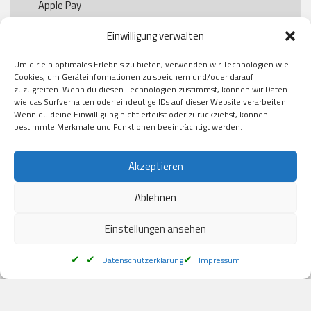
Apple Pay

Paypal

Einwilligung verwalten
GooglePay

Visa

Um dir ein optimales Erlebnis zu bieten, verwenden wir Technologien wie
Kauf auf Rechung

Cookies, um Geräteinformationen zu speichern und/oder darauf
Klarna

zuzugreifen. Wenn du diesen Technologien zustimmst, können wir Daten
wie das Surfverhalten oder eindeutige IDs auf dieser Website verarbeiten.
American Express

Wenn du deine Einwilligung nicht erteilst oder zurückziehst, können
bestimmte Merkmale und Funktionen beeinträchtigt werden.
Versand
Akzeptieren
Ablehnen
DHL

Klimaneutral
Einstellungen ansehen
Datenschutzerklärung
Impressum