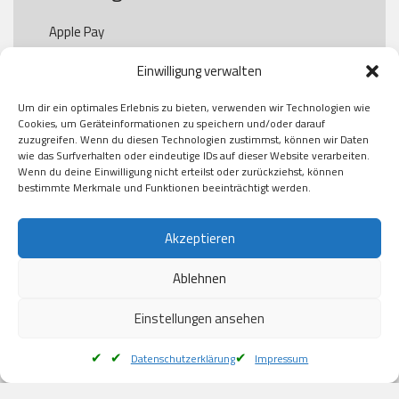
Apple Pay

Paypal

Einwilligung verwalten
GooglePay

Visa

Um dir ein optimales Erlebnis zu bieten, verwenden wir Technologien wie
Kauf auf Rechung

Cookies, um Geräteinformationen zu speichern und/oder darauf
Klarna

zuzugreifen. Wenn du diesen Technologien zustimmst, können wir Daten
wie das Surfverhalten oder eindeutige IDs auf dieser Website verarbeiten.
American Express

Wenn du deine Einwilligung nicht erteilst oder zurückziehst, können
bestimmte Merkmale und Funktionen beeinträchtigt werden.
Versand
Akzeptieren
Ablehnen
DHL

Klimaneutral
Einstellungen ansehen
Datenschutzerklärung
Impressum