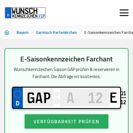
/
Bayern
/
Garmisch Partenkirchen
/
E-Saisonkennzeichen Farch
Zum
E-Saisonkennzeichen Farchant
Inhalt
springen
Wunschkennzeichen Saison GAP prüfen & reservieren in
Farchant. Die Abfrage ist kostenlos.
01
E
12
VERFÜGBARKEIT PRÜFEN