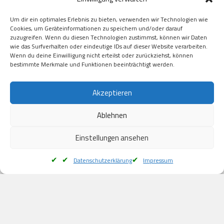
GooglePay

Visa

Um dir ein optimales Erlebnis zu bieten, verwenden wir Technologien wie
Kauf auf Rechung

Cookies, um Geräteinformationen zu speichern und/oder darauf
Klarna

zuzugreifen. Wenn du diesen Technologien zustimmst, können wir Daten
wie das Surfverhalten oder eindeutige IDs auf dieser Website verarbeiten.
American Express

Wenn du deine Einwilligung nicht erteilst oder zurückziehst, können
bestimmte Merkmale und Funktionen beeinträchtigt werden.
Versand
Akzeptieren
Ablehnen
DHL

Klimaneutral
Einstellungen ansehen
Datenschutzerklärung
Impressum