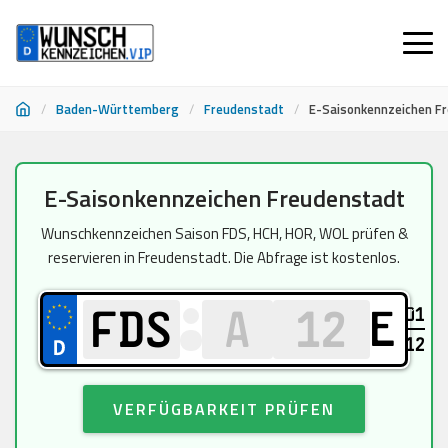
/
Baden-Württemberg
/
Freudenstadt
/
E-Saisonkennzeichen F
Zum
E-Saisonkennzeichen Freudenstadt
Inhalt
springen
Wunschkennzeichen Saison FDS, HCH, HOR, WOL prüfen &
reservieren in Freudenstadt. Die Abfrage ist kostenlos.
01
E
12
VERFÜGBARKEIT PRÜFEN