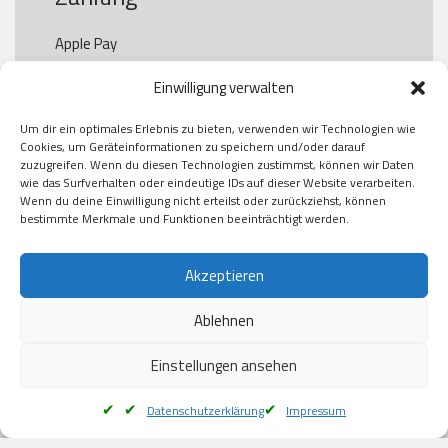
Apple Pay

Paypal

Einwilligung verwalten
GooglePay

Visa

Um dir ein optimales Erlebnis zu bieten, verwenden wir Technologien wie
Kauf auf Rechung

Cookies, um Geräteinformationen zu speichern und/oder darauf
Klarna

zuzugreifen. Wenn du diesen Technologien zustimmst, können wir Daten
wie das Surfverhalten oder eindeutige IDs auf dieser Website verarbeiten.
American Express

Wenn du deine Einwilligung nicht erteilst oder zurückziehst, können
bestimmte Merkmale und Funktionen beeinträchtigt werden.
Versand
Akzeptieren
Ablehnen
DHL

Klimaneutral
Einstellungen ansehen
Datenschutzerklärung
Impressum