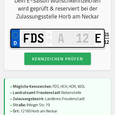
Dein E-Saison Wunschkennzeichen
wird geprüft & reserviert bei der
Zulassungsstelle Horb am Neckar
01
E
12
KENNZEICHEN PRÜFEN
»
Mögliche Kennzeichen:
FDS, HCH, HOR, WOL
»
Landratsamt Freudenstadt
Nebenstelle
»
Zulassungsbezirk:
Landkreis Freudenstadt
»
Straße:
Ihlinger Str. 79
»
Ort:
72160 Horb am Neckar