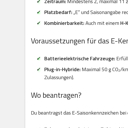
Zeitraum:
Mindestens 2, maximal 11
Platzbedarf:
„E“ und Saisonangabe red
Kombinierbarkeit:
Auch mit einem
H-
Voraussetzungen für das E-Ke
Batterieelektrische Fahrzeuge:
Erfül
Plug-in-Hybride:
Maximal 50 g CO₂/km 
Zulassungen).
Wo beantragen?
Du beantragst das E-Saisonkennzeichen bei