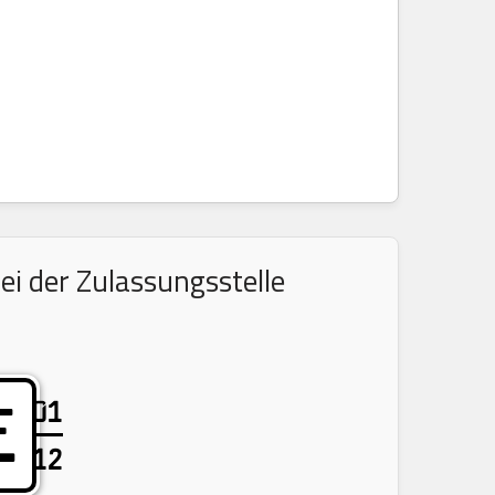
i der Zulassungsstelle
01
E
12