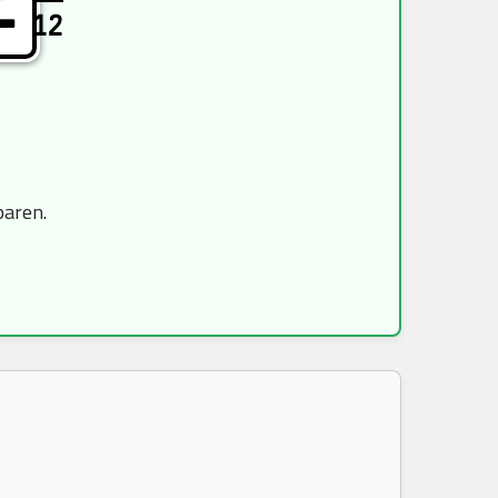
E
12
paren.