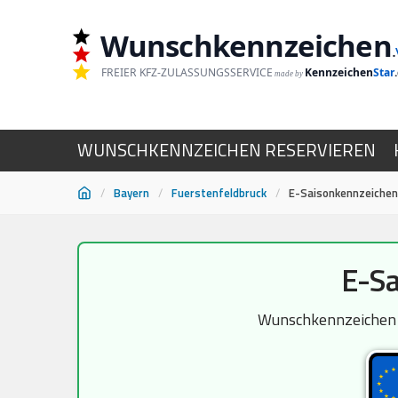
Wunschkennzeichen
.
FREIER KFZ-ZULASSUNGSSERVICE
Kennzeichen
Star
made by
WUNSCHKENNZEICHEN RESERVIEREN
/
Bayern
/
Fuerstenfeldbruck
/
E-Saisonkennzeichen
Zum
E-Sa
Inhalt
springen
Wunschkennzeichen Sa