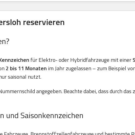
ersloh reservieren
en?
Kennzeichen
für Elektro- oder Hybridfahrzeuge mit einer
von
2 bis 11 Monaten
im Jahr zugelassen – zum Beispiel vo
nur saisonal nutzt.
Nummernschild angegeben. Beachte dabei, dass durch das z
n und Saisonkennzeichen
he Fahrzeuge, Brennstoffzellenfahrzeuge und bestimmte P