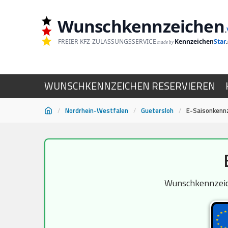
Wunschkennzeichen
.
FREIER KFZ-ZULASSUNGSSERVICE
Kennzeichen
Star
made by
WUNSCHKENNZEICHEN RESERVIEREN
/
Nordrhein-Westfalen
/
Guetersloh
/
E-Saisonkenn
Zum
Inhalt
springen
Wunschkennzeich