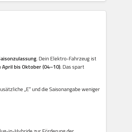
Saisonzulassung
. Dein Elektro-Fahrzeug ist
n
April bis Oktober (04–10)
. Das spart
usätzliche „E“ und die Saisonangabe weniger
lug-in-Hybride zur Förderung der