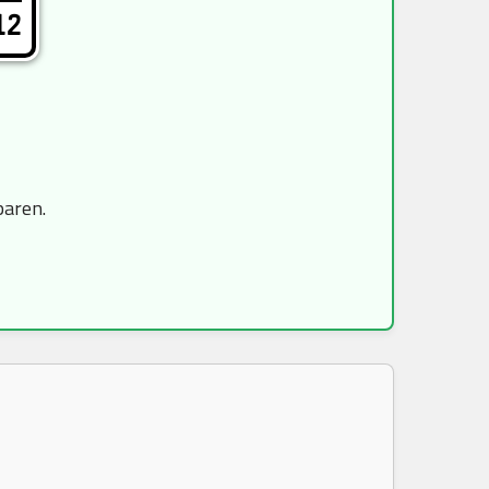
12
paren.