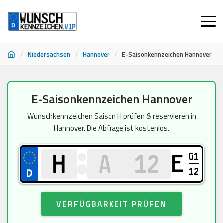
/
Niedersachsen
/
Hannover
/
E-Saisonkennzeichen Hannover
Zum
E-Saisonkennzeichen Hannover
Inhalt
springen
Wunschkennzeichen Saison H prüfen & reservieren in
Hannover. Die Abfrage ist kostenlos.
01
E
12
VERFÜGBARKEIT PRÜFEN