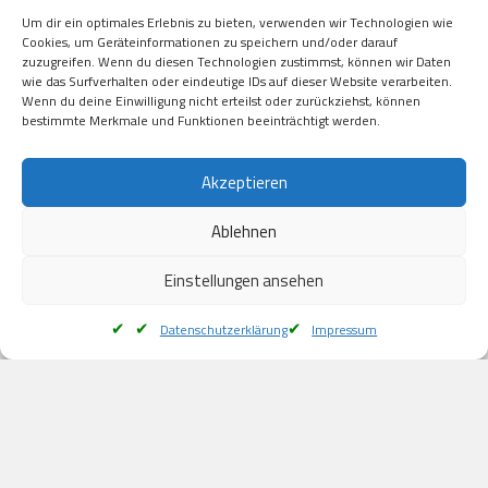
Visa

Um dir ein optimales Erlebnis zu bieten, verwenden wir Technologien wie
Kauf auf Rechung

Cookies, um Geräteinformationen zu speichern und/oder darauf
Klarna

zuzugreifen. Wenn du diesen Technologien zustimmst, können wir Daten
wie das Surfverhalten oder eindeutige IDs auf dieser Website verarbeiten.
American Express

Wenn du deine Einwilligung nicht erteilst oder zurückziehst, können
bestimmte Merkmale und Funktionen beeinträchtigt werden.
Versand
Akzeptieren
Ablehnen
DHL

Klimaneutral
Einstellungen ansehen
Datenschutzerklärung
Impressum